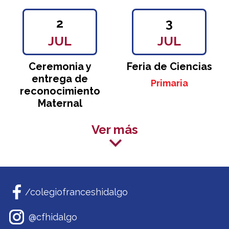
2
3
JUL
JUL
Ceremonia y
Feria de Ciencias
entrega de
Primaria
reconocimiento
Maternal
Ver más
/colegiofranceshidalgo
@cfhidalgo