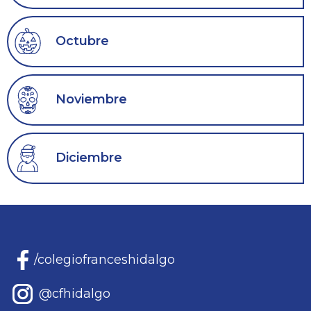
Octubre
Noviembre
Diciembre
/colegiofranceshidalgo
@cfhidalgo