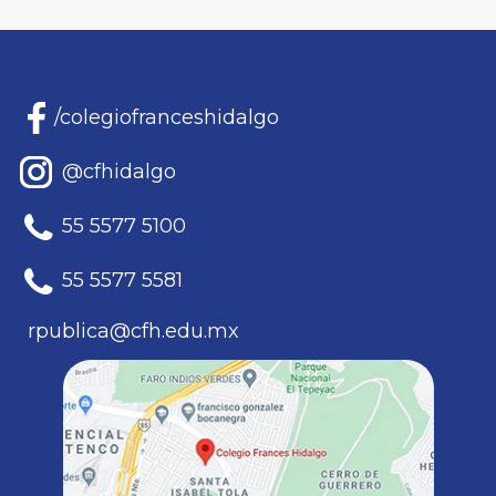
/colegiofranceshidalgo
@cfhidalgo
55 5577 5100
55 5577 5581
rpublica@cfh.edu.mx