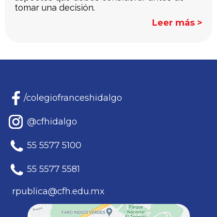
tomar una decisión.
Leer más >
/colegiofranceshidalgo
@cfhidalgo
55 5577 5100
55 5577 5581
rpublica@cfh.edu.mx